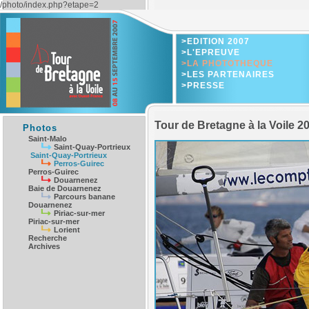
/photo/index.php?etape=2
>EDITION 2007
>L'EPREUVE
>LA PHOTOTHEQUE
>LES PARTENAIRES
>PRESSE
Tour de Bretagne à la Voile 2
Photos
Saint-Malo
Saint-Quay-Portrieux
Saint-Quay-Portrieux
Perros-Guirec
Perros-Guirec
Douarnenez
Baie de Douarnenez
Parcours banane
Douarnenez
Piriac-sur-mer
Piriac-sur-mer
Lorient
Recherche
Archives